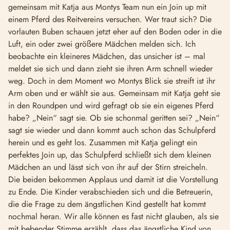
gemeinsam mit Katja aus Montys Team nun ein Join up mit
einem Pferd des Reitvereins versuchen. Wer traut sich? Die
vorlauten Buben schauen jetzt eher auf den Boden oder in die
Luft, ein oder zwei größere Mädchen melden sich. Ich
beobachte ein kleineres Mädchen, das unsicher ist – mal
meldet sie sich und dann zieht sie ihren Arm schnell wieder
weg. Doch in dem Moment wo Montys Blick sie streift ist ihr
Arm oben und er wählt sie aus. Gemeinsam mit Katja geht sie
in den Roundpen und wird gefragt ob sie ein eigenes Pferd
habe? „Nein“ sagt sie. Ob sie schonmal geritten sei? „Nein“
sagt sie wieder und dann kommt auch schon das Schulpferd
herein und es geht los. Zusammen mit Katja gelingt ein
perfektes Join up, das Schulpferd schließt sich dem kleinen
Mädchen an und lässt sich von ihr auf der Stirn streicheln.
Die beiden bekommen Applaus und damit ist die Vorstellung
zu Ende. Die Kinder verabschieden sich und die Betreuerin,
die die Frage zu dem ängstlichen Kind gestellt hat kommt
nochmal heran. Wir alle können es fast nicht glauben, als sie
mit bebender Stimme erzählt, dass das ängstliche Kind von