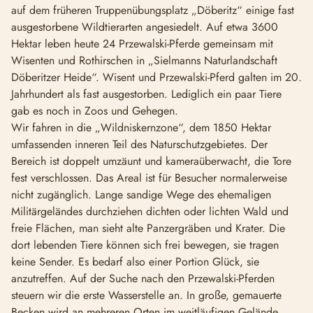
auf dem früheren Truppenübungsplatz „Döberitz“ einige fast
ausgestorbene Wildtierarten angesiedelt. Auf etwa 3600
Hektar leben heute 24 Przewalski-Pferde gemeinsam mit
Wisenten und Rothirschen in „Sielmanns Naturlandschaft
Döberitzer Heide“. Wisent und Przewalski-Pferd galten im 20.
Jahrhundert als fast ausgestorben. Lediglich ein paar Tiere
gab es noch in Zoos und Gehegen.
Wir fahren in die „Wildniskernzone“, dem 1850 Hektar
umfassenden inneren Teil des Naturschutzgebietes. Der
Bereich ist doppelt umzäunt und kameraüberwacht, die Tore
fest verschlossen. Das Areal ist für Besucher normalerweise
nicht zugänglich. Lange sandige Wege des ehemaligen
Militärgeländes durchziehen dichten oder lichten Wald und
freie Flächen, man sieht alte Panzergräben und Krater. Die
dort lebenden Tiere können sich frei bewegen, sie tragen
keine Sender. Es bedarf also einer Portion Glück, sie
anzutreffen. Auf der Suche nach den Przewalski-Pferden
steuern wir die erste Wasserstelle an. In große, gemauerte
Becken wird an mehreren Orten im weitläufigen Gelände